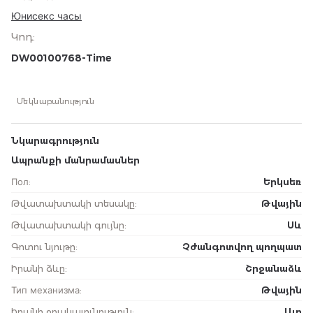
Юнисекс часы
Կոդ
:
DW00100768-Time
Մեկնաբանություն
Նկարագրություն
Ապրանքի մանրամասներ
Пол
:
Երկսեռ
Թվատախտակի տեսակը
:
Թվային
Թվատախտակի գույնը
:
Սև
Գոտու նյութը
:
Չժանգոտվող պողպատ
Իրանի ձևը
:
Շրջանաձև
Тип механизма
:
Թվային
Իրանի ջրակայունություն
:
Այո