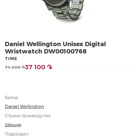
Daniel Wellington Unisex Digital
Wristwatch DW00100768
TIME
37 100 ֏
74 200 ֏
Бренд
:
Daniel Wellington
Страна производства
:
Швеция
Подраздел
: