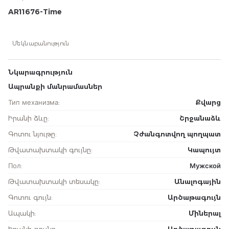
AR11676-Time
Մեկնաբանություն
Նկարագրություն
Ապրանքի մանրամասներ
Тип механизма
:
Քվարց
Իրանի ձևը
:
Շրջանաձև
Գոտու նյութը
:
Չժանգոտվող պողպատ
Թվատախտակի գույնը
:
Կապույտ
Пол
:
Мужской
Թվատախտակի տեսակը
:
Անալոգային
Գոտու գույն
:
Արծաթագույն
Ապակի
:
Միներալ
Իրանի գույնը
:
Արծաթագույն