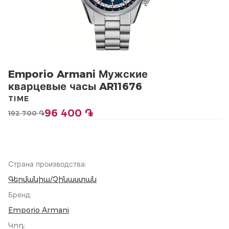
Emporio Armani Мужские
кварцевые часы AR11676
TIME
96 400 ֏
192 700 ֏
Страна производства
:
Գերմանիա/Չինաստան
Бренд
:
Emporio Armani
Կոդ
: