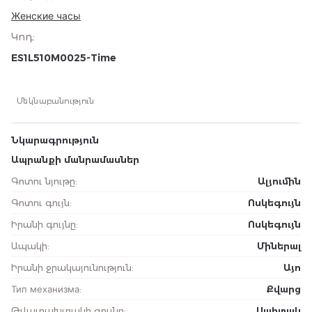
Женские часы
Կոդ
:
ES1L510M0025-Time
Մեկնաբանություն
Նկարագրություն
Ապրանքի մանրամասներ
Գոտու նյութը
:
Ալյումին
Գոտու գույն
:
Ոսկեգույն
Իրանի գույնը
:
Ոսկեգույն
Ապակի
:
Միներալ
Իրանի ջրակայունություն
:
Այո
Тип механизма
:
Քվարց
Թվատախտակի գույնը
:
Սպիտակ