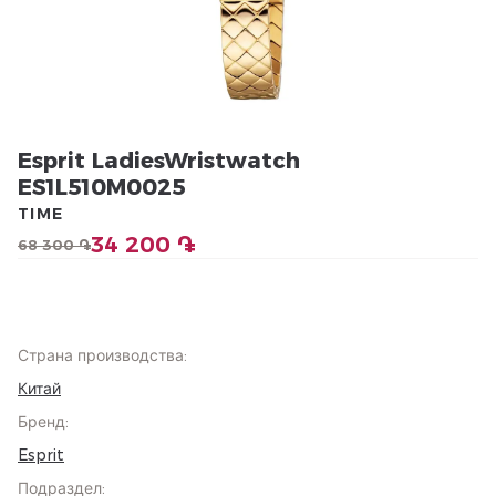
Esprit LadiesWristwatch
ES1L510M0025
TIME
34 200 ֏
68 300 ֏
Страна производства
:
Китай
Бренд
:
Esprit
Подраздел
: