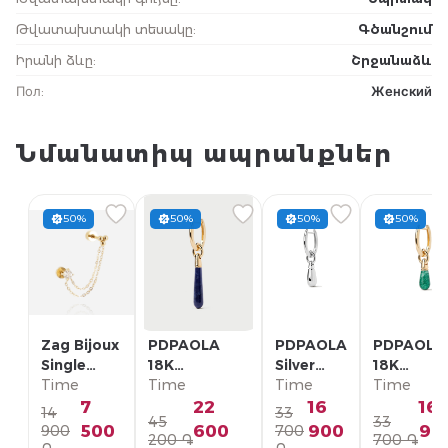
Թվատախտակի տեսակը
:
Գծանշում
Իրանի ձևը
:
Շրջանաձև
Пол
:
Женский
Նմանատիպ ապրանքներ
50%
50%
50%
50%
Zag Bijoux
PDPAOLA
PDPAOLA
PDPAOLA
Single
18K
Silver
18K
Earring/
Time
Позолоченная
Time
Single
Time
Позолоче
Time
SLA22993-
Серебряная
Earring/
Серебрян
7
22
16
16
14
33
45
33
01WHT
Моно-серьга/
PG02-
Моно-серь
500
600
900
90
900
700
200 ֏
700 ֏
PG01-336-U
092-U
PG01-094