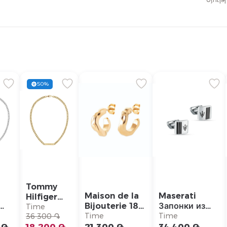
50%
Tommy
Maison de la
Maserati
Hilfiger
Bijouterie 18K
Запонки из
Ожерелье/
Time
ье/
Позолоченный
нержавеющей
Time
Time
2790578
36 300 ֏
77
Браслет/
стали/