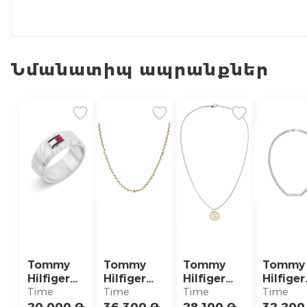
Նմանատիպ ապրանքներ
Tommy
Tommy
Tommy
Tommy
Hilfiger
Hilfiger
Hilfiger
Hilfiger
Кольцо/
Ожерелье/
Ожерелье/
Ожерел
Time
Time
Time
Time
2790621G
2790673
2790690
27905