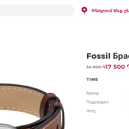
Խնդրում ենք ը
Fossil Бр
17 500 
34 900 ֏
TIME
Бренд
:
Подраздел
:
Կոդ
: