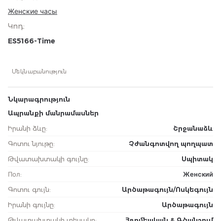
Женские часы
Կոդ
:
ES5166-Time
Մեկնաբանություն
Նկարագրություն
Ապրանքի մանրամասներ
Իրանի ձևը
:
Շրջանաձև
Գոտու նյութը
:
Չժանգոտվող պողպատ
Թվատախտակի գույնը
:
Սպիտակ
Пол
:
Женский
Գոտու գույն
:
Արծաթագույն/Ոսկեգույն
Իրանի գույնը
:
Արծաթագույն
Թվատախտակի տեսակը
:
Հռոմեական & Գծանշում