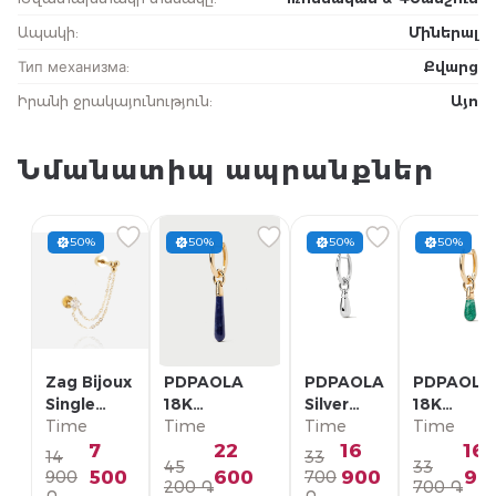
Ապակի
:
Միներալ
Тип механизма
:
Քվարց
Իրանի ջրակայունություն
:
Այո
Նմանատիպ ապրանքներ
50%
50%
50%
50%
Zag Bijoux
PDPAOLA
PDPAOLA
PDPAOLA
Single
18K
Silver
18K
Earring/
Time
Позолоченная
Time
Single
Time
Позолоче
Time
SLA22993-
Серебряная
Earring/
Серебрян
7
22
16
16
14
33
45
33
01WHT
Моно-серьга/
PG02-
Моно-серь
500
600
900
90
900
700
200 ֏
700 ֏
PG01-336-U
092-U
PG01-094