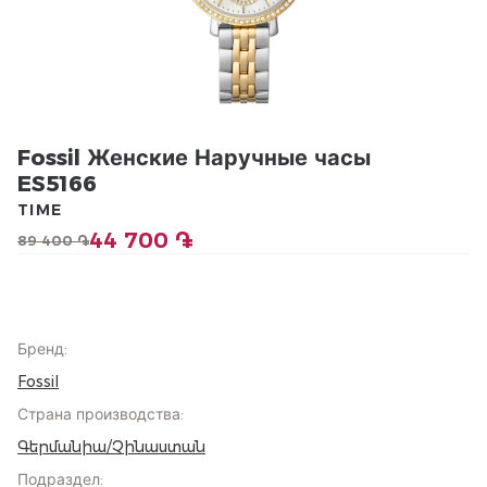
Fossil Женские Наручные часы
ES5166
TIME
44 700 ֏
89 400 ֏
Бренд
:
Fossil
Страна производства
:
Գերմանիա/Չինաստան
Подраздел
: