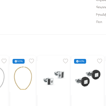
Գոտու
Իրան
Пол
:
50%
40%