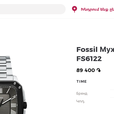
Խնդրում ենք ը
Fossil М
FS6122
89 400 ֏
TIME
Бренд
:
Կոդ
: