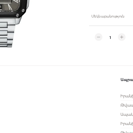
Մեկնաբանություն
Ապրա
Իրանի
Թվատ
Ապակ
Իրանի
Թվատ