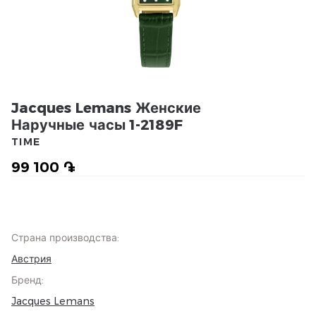
Jacques Lemans Женские
Наручные часы 1-2189F
TIME
99 100 ֏
Страна производства
:
Австрия
Бренд
:
Jacques Lemans