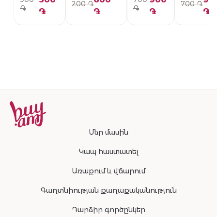
200 ֏
700 ֏
PG01-336-U
092-U
PG01-094
֏
֏
֏
֏
֏
֏
Մեր մասին
Կապ հաստատել
Առաքում և վճարում
Գաղտնիության քաղաքականություն
Դարձիր գործընկեր