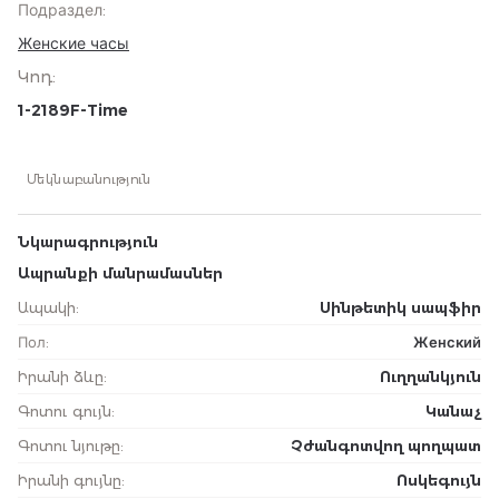
Подраздел
:
Женские часы
Կոդ
:
1-2189F-Time
Մեկնաբանություն
Նկարագրություն
Ապրանքի մանրամասներ
Ապակի
:
Սինթետիկ սապֆիր
Пол
:
Женский
Իրանի ձևը
:
Ուղղանկյուն
Գոտու գույն
:
Կանաչ
Գոտու նյութը
:
Չժանգոտվող պողպատ
Իրանի գույնը
:
Ոսկեգույն