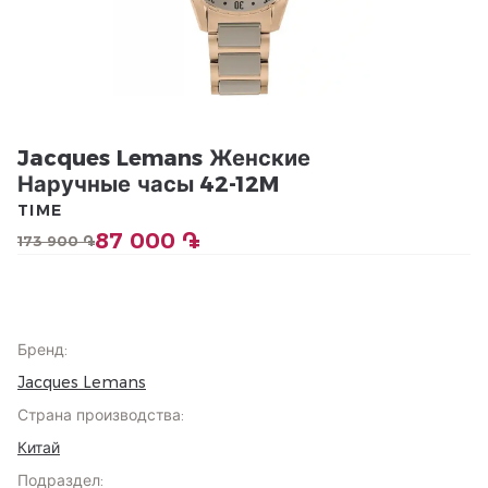
Jacques Lemans Женские
Наручные часы 42-12M
TIME
87 000 ֏
173 900 ֏
Бренд
:
Jacques Lemans
Страна производства
:
Китай
Подраздел
: