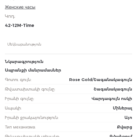
Женские часы
Կոդ
:
42-12M-Time
Մեկնաբանություն
Նկարագրություն
Ապրանքի մանրամասներ
Գոտու գույն
:
Rose Gold/Շագանակագույն
Թվատախտակի գույնը
:
Շագանակագույն
Իրանի գույնը
:
Վարդագույն ոսկի
Ապակի
:
Միներալ
Իրանի ջրակայունություն
:
Այո
Тип механизма
:
Քվարց
Թվատախտակի տեսակը
:
Գծանշում