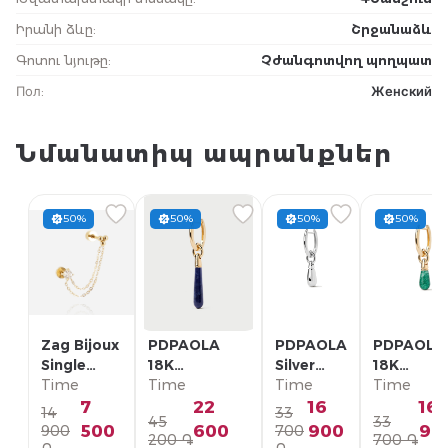
Իրանի ձևը
:
Շրջանաձև
Գոտու նյութը
:
Չժանգոտվող պողպատ
Пол
:
Женский
Նմանատիպ ապրանքներ
50%
50%
50%
50%
Zag Bijoux
PDPAOLA
PDPAOLA
PDPAOLA
Single
18K
Silver
18K
Earring/
Time
Позолоченная
Time
Single
Time
Позолоче
Time
SLA22993-
Серебряная
Earring/
Серебрян
7
22
16
16
14
33
45
33
01WHT
Моно-серьга/
PG02-
Моно-серь
500
600
900
90
900
700
200 ֏
700 ֏
PG01-336-U
092-U
PG01-094