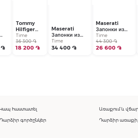
Tommy
Maserati
Maserati
Hilfiger
Запонки из
Запонки из
Ожерелье/
нержавеющей
Time
Time
ье/
нержавеющей
Time
2790578
36 300 ֏
стали/
44 300 ֏
77
стали/
 ֏
18 200 ֏
34 400 ֏
JM5249JD02
26 600 ֏
JM422AVD10
Կապ հաստատել
Առաքում և վճար
Դարձիր գործընկեր
Դարձիր առաքի