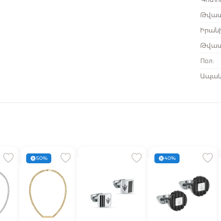
Թվատ
Իրանի
Թվատ
Пол
:
Ապակ
50%
40%