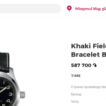
Խնդրում ենք ը
Khaki Fi
Bracelet 
587 700 ֏
TIME
Страна производств
Бренд
:
Կոդ
: