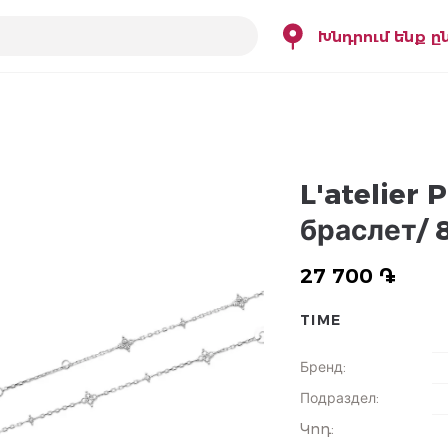
Խնդրում ենք ը
L'atelier
браслет/ 
27 700 ֏
TIME
Бренд
:
Подраздел
:
Կոդ
: