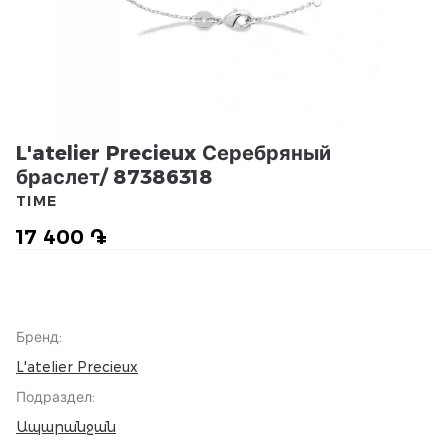
L'atelier Precieux Серебряный
браслет/ 87386318
TIME
17 400 ֏
Бренд
:
L'atelier Precieux
Подраздел
:
Ապարանջան