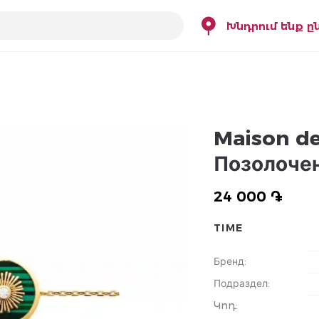
Խնդրում ենք ը
Maison de 
Позолочен
24 000 ֏
TIME
Бренд
:
Подраздел
:
Կոդ
: