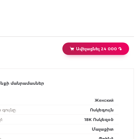
Ավելացնել 24 000 ֏
նքի մանրամասներ
Женский
ի գույնը
:
Ոսկեգույն
1
:
18K Ոսկեզօծ
Մալաքիտ
ը
:
Պղինձ