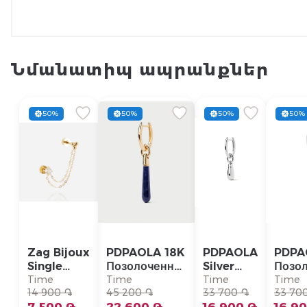
Նմանատիպ ապրանքներ
50%
50%
50%
50%
Zag Bijoux
PDPAOLA 18K
PDPAOLA
PDPA
Single
Позолоченная
Silver
Позо
Earring/
Серебряная
Single
Сере
Time
Time
Time
Time
SLA22993-
14 900 ֏
Моно-серьга/
45 200 ֏
Earring/
33 700 ֏
Моно-
33 70