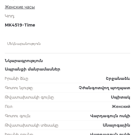
Женские часы
Կոդ
:
MK4519-Time
Մեկնաբանություն
Նկարագրություն
Ապրանքի մանրամասներ
Իրանի ձևը
:
Շրջանաձև
Գոտու նյութը
:
Չժանգոտվող պողպատ
Թվատախտակի գույնը
:
Սպիտակ
Пол
:
Женский
Գոտու գույն
:
Վարդագույն ոսկի
Թվատախտակի տեսակը
:
Անալոգային
Իրանի գույնը
:
Վարդագույն ոսկի