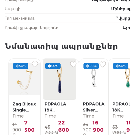
Ապակի
:
Միներալ
Тип механизма
:
Քվարց
Իրանի ջրակայունություն
:
Այո
Նմանատիպ ապրանքներ
50%
50%
50%
50%
Zag Bijoux
PDPAOLA
PDPAOLA
PDPAOLA
Single
18K
Silver
18K
Earring/
Time
Позолоченная
Time
Single
Time
Позолоче
Time
SLA22993-
Серебряная
Earring/
Серебрян
7
22
16
16
14
33
45
33
01WHT
Моно-серьга/
PG02-
Моно-серь
500
600
900
90
900
700
200 ֏
700 ֏
PG01-336-U
092-U
PG01-094