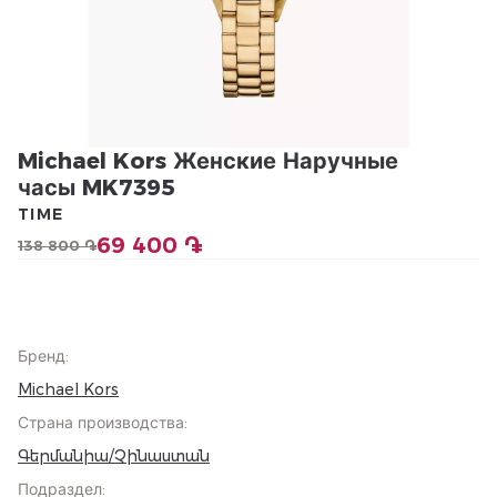
Michael Kors Женские Наручные
часы MK7395
TIME
69 400 ֏
138 800 ֏
Бренд
:
Michael Kors
Страна производства
:
Գերմանիա/Չինաստան
Подраздел
: