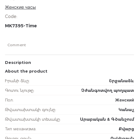
Женские часы
Code
:
MK7395-Time
Comment
Description
About the product
Իրանի ձևը
:
Շրջանաձև
Գոտու նյութը
:
Չժանգոտվող պողպատ
Пол
:
Женский
Թվատախտակի գույնը
:
Կանաչ
Թվատախտակի տեսակը
:
Արաբական & Գծանշում
Тип механизма
:
Քվարց
Գոտու գույն
:
Ոսկեգույն