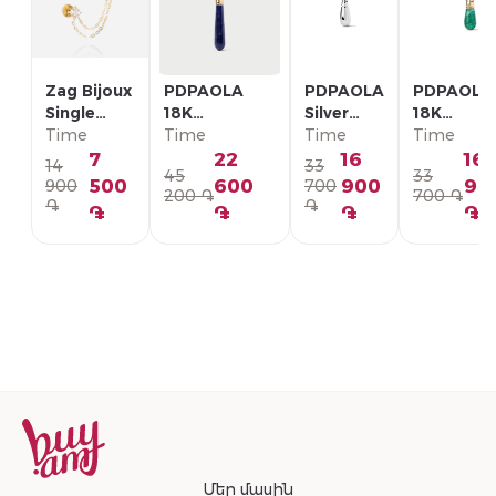
Zag Bijoux
PDPAOLA
PDPAOLA
PDPAOLA
Single
18K
Silver
18K
Earring/
Time
Позолоченная
Time
Single
Time
Позолоче
Time
SLA22993-
Серебряная
Earring/
Серебрян
7
22
16
16
14
33
45
33
01WHT
Моно-серьга/
PG02-
Моно-серь
500
600
900
90
900
700
200 ֏
700 ֏
PG01-336-U
092-U
PG01-094
֏
֏
֏
֏
֏
֏
Մեր մասին