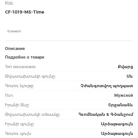
Код
:
CF-1019-MS-Time
Коммент
Описание
Подробно о товаре
Тип механизма
:
Քվարց
Թվատախտակի գույնը
:
Սև
Գոտու նյութը
:
Չժանգոտվող պողպատ
Пол
:
Мужской
Իրանի ձևը
:
Շրջանաձև
Թվատախտակի տեսակը
:
Հռոմեական & Գծանշում
Իրանի գույնը
:
Արծաթագույն
Գոտու գույն
:
Արծաթագույն