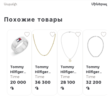
Ապակի
:
Միներալ
Похожие товары
Tommy
Tommy
Tommy
Tommy
Hilfiger
Hilfiger
Hilfiger
Hilfiger
Кольцо/
Time
Ожерелье/
Time
Ожерелье/
Time
Ожерелье/
Time
2790621G
2790673
2790690
2790577
20 000
36 300
28 100
32 200
֏
֏
֏
֏