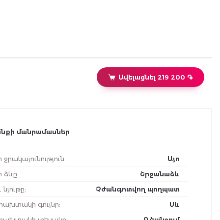
Ավելացնել 219 200 ֏
նքի մանրամասներ
 ջրակայունություն
:
Այո
ի ձևը
:
Շրջանաձև
 նյութը
:
Չժանգոտվող պողպատ
ախտակի գույնը
:
Սև
ախտակի տեսակը
:
Գծանշում