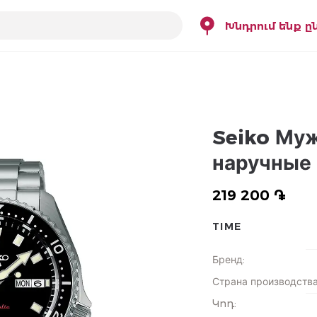
Խնդրում ենք ը
Seiko Му
наручные
219 200 ֏
TIME
Бренд
:
Страна производств
Կոդ
: