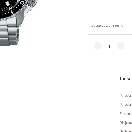
Մեկնաբանություն
Ապրա
Իրանի
Իրան
Գոտու
Թվատ
Թվատ