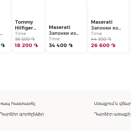
Tommy
Maserati
Maserati
Hilfiger
Запонки из
Запонки из
Ожерелье/
нержавеющей
Time
Time
ье/
нержавеющей
Time
2790578
36 300 ֏
стали/
44 300 ֏
77
стали/
 ֏
18 200 ֏
34 400 ֏
JM5249JD02
26 600 ֏
JM422AVD10
Կապ հաստատել
Առաքում և վճար
Դարձիր գործընկեր
Դարձիր առաքի