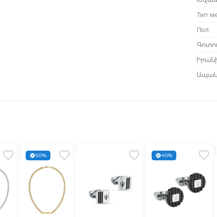
Тип м
Пол
:
Գոտու
Իրանի
Ապակ
50%
40%