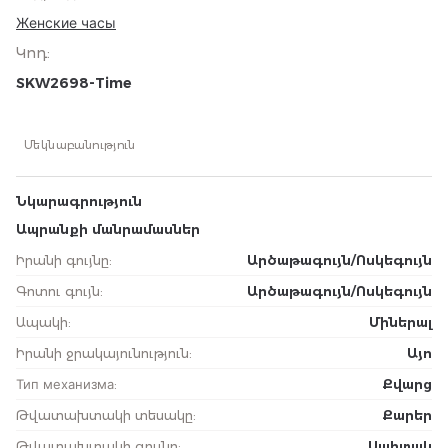
Женские часы
Կոդ
:
SKW2698-Time
Մեկնաբանություն
Նկարագրություն
Ապրանքի մանրամասներ
Իրանի գույնը
:
Արծաթագույն/Ոսկեգույն
Գոտու գույն
:
Արծաթագույն/Ոսկեգույն
Ապակի
:
Միներալ
Իրանի ջրակայունություն
:
Այո
Тип механизма
:
Քվարց
Թվատախտակի տեսակը
:
Քարեր
Թվատախտակի գույնը
:
Սպիտակ