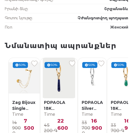
Իրանի ձևը
:
Շրջանաձև
Գոտու նյութը
:
Չժանգոտվող պողպատ
Пол
:
Женский
Նմանատիպ ապրանքներ
50%
50%
50%
50%
Zag Bijoux
PDPAOLA
PDPAOLA
PDPAOLA
Single
18K
Silver
18K
Earring/
Time
Позолоченная
Time
Single
Time
Позолоче
Time
SLA22993-
Серебряная
Earring/
Серебрян
7
22
16
16
14
33
45
33
01WHT
Моно-серьга/
PG02-
Моно-серь
500
600
900
90
900
700
200 ֏
700 ֏
PG01-336-U
092-U
PG01-094