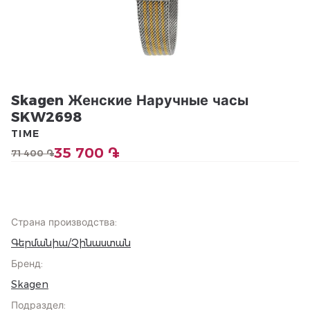
Skagen Женские Наручные часы
SKW2698
TIME
35 700 ֏
71 400 ֏
Страна производства
:
Գերմանիա/Չինաստան
Бренд
:
Skagen
Подраздел
: