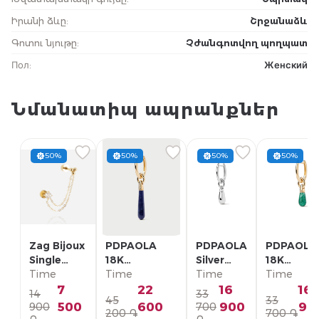
Իրանի ձևը
:
Շրջանաձև
Գոտու նյութը
:
Չժանգոտվող պողպատ
Пол
:
Женский
Նմանատիպ ապրանքներ
50%
50%
50%
50%
Zag Bijoux
PDPAOLA
PDPAOLA
PDPAOLA
Single
18K
Silver
18K
Earring/
Time
Позолоченная
Time
Single
Time
Позолоче
Time
SLA22993-
Серебряная
Earring/
Серебрян
7
22
16
16
14
33
45
33
01WHT
Моно-серьга/
PG02-
Моно-серь
500
600
900
90
900
700
200 ֏
700 ֏
PG01-336-U
092-U
PG01-094