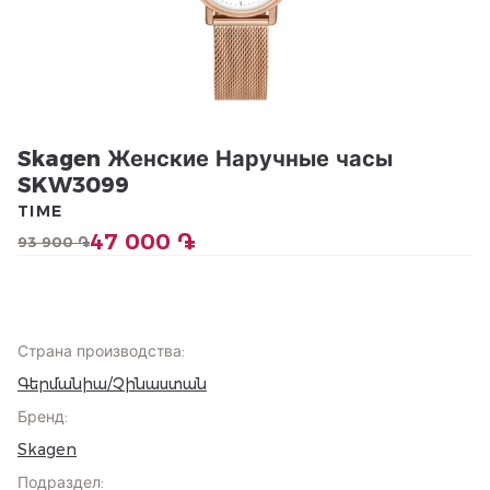
Skagen Женские Наручные часы
SKW3099
TIME
47 000 ֏
93 900 ֏
Страна производства
:
Գերմանիա/Չինաստան
Бренд
:
Skagen
Подраздел
: