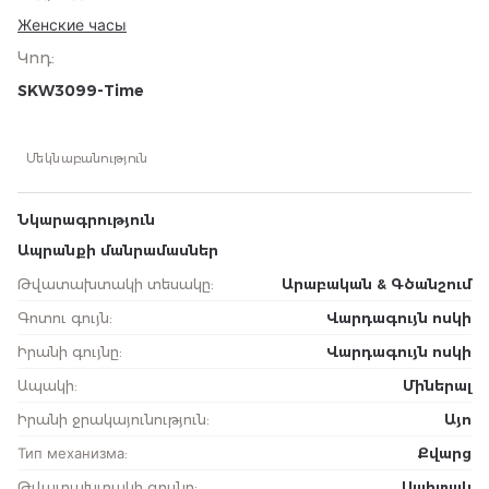
Женские часы
Կոդ
:
SKW3099-Time
Մեկնաբանություն
Նկարագրություն
Ապրանքի մանրամասներ
Թվատախտակի տեսակը
:
Արաբական & Գծանշում
Գոտու գույն
:
Վարդագույն ոսկի
Իրանի գույնը
:
Վարդագույն ոսկի
Ապակի
:
Միներալ
Իրանի ջրակայունություն
:
Այո
Тип механизма
:
Քվարց
Թվատախտակի գույնը
:
Սպիտակ