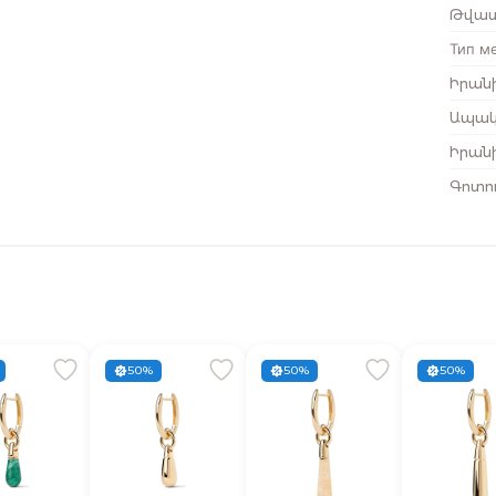
Թվատ
Тип м
Իրանի
Ապակ
Իրանի
Գոտու
50%
50%
50%