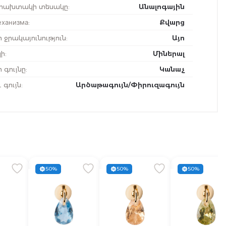
ախտակի տեսակը
:
Անալոգային
еханизма
:
Քվարց
 ջրակայունություն
:
Այո
ի
:
Միներալ
 գույնը
:
Կանաչ
 գույն
:
Արծաթագույն/Փիրուզագույն
50%
50%
50%