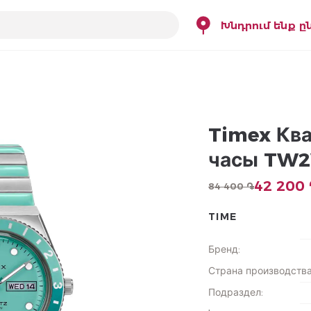
Խնդրում ենք ը
Timex Кв
часы TW
42 200
84 400 ֏
TIME
Бренд
:
Страна производств
Подраздел
: