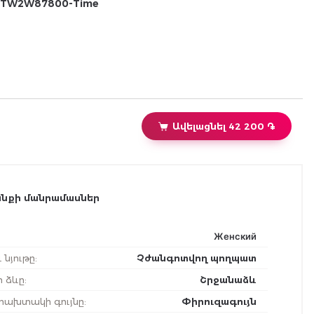
TW2W87800-Time
Ավելացնել 42 200 ֏
նքի մանրամասներ
Женский
 նյութը
:
Չժանգոտվող պողպատ
ի ձևը
:
Շրջանաձև
ախտակի գույնը
:
Փիրուզագույն