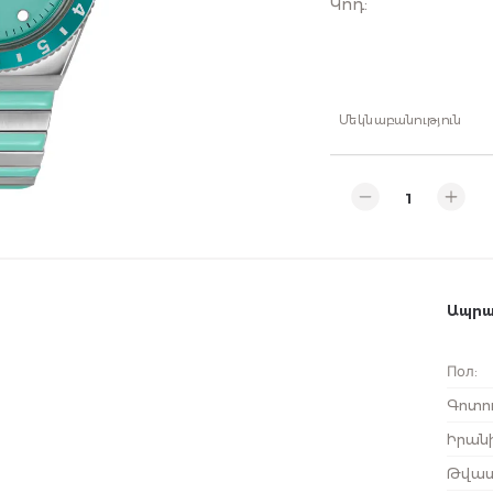
Կոդ
:
Մեկնաբանություն
Ապրա
Пол
:
Գոտու
Իրան
Թվատ