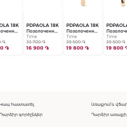
OLA 18K
PDPAOLA 18K
PDPAOLA 18K
PDPAOL
лоченная
Позолоченная
Позолоченная
Позолоч
бряная
Серебряная
Серебряная
Серебря
Time
Time
Time
серьга/
0 ֏
Моно-серьга/
33 700 ֏
Моно-серьга/
39 500 ֏
Моно-се
39 500 ֏
-094-U
00 ֏
PG01-092-U
16 900 ֏
PG01-090-U
19 800 ֏
PG01-08
19 800 
Կապ հաստատել
Առաքում և վճար
Դարձիր գործընկեր
Դարձիր առաքի