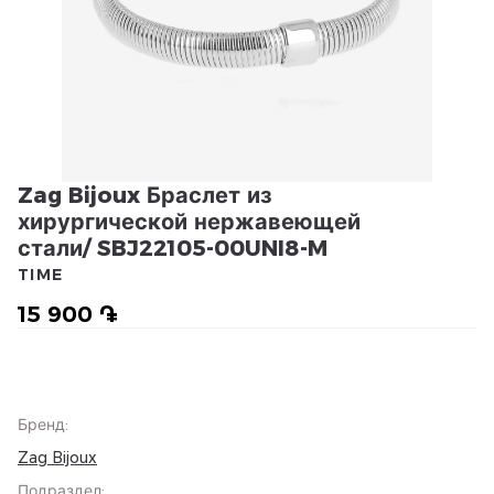
Zag Bijoux Браслет из
хирургической нержавеющей
стали/ SBJ22105-00UNI8-M
TIME
15 900 ֏
Бренд
:
Zag Bijoux
Подраздел
: