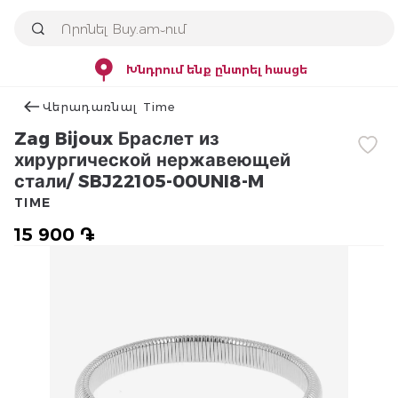
Խնդրում ենք ընտրել հասցե
Վերադառնալ Time
Zag Bijoux Браслет из
хирургической нержавеющей
стали/ SBJ22105-00UNI8-M
TIME
15 900 ֏