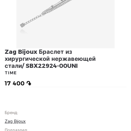
Zag Bijoux Браслет из
хирургической нержавеющей
стали/ SBX22924-00UNI
TIME
17 400 ֏
Бренд
:
Zag Bijoux
Подраздел
: