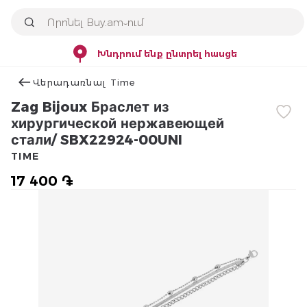
Խնդրում ենք ընտրել հասցե
Վերադառնալ Time
Zag Bijoux Браслет из
хирургической нержавеющей
стали/ SBX22924-00UNI
TIME
17 400 ֏