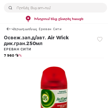
Խնդրում ենք ընտրել հասցե
Վերադառնալ Ереван Сити
Освеж.зап.д/авт. Air Wick
дик.гран.250мл
ЕРЕВАН СИТИ
7 960 ֏
/ 1լ