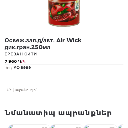
Освеж.зап.д/авт. Air Wick
дик.гран.250мл
ЕРЕВАН СИТИ
7 960 ֏
/ 1լ
Կոդ՝
YC-8999
Մեկնաբանություն
Նմանատիպ ապրանքներ