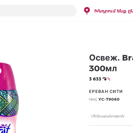
Խնդրում ենք ը
Освеж. Br
300мл
3 633 ֏
/ 1լ
ЕРЕВАН СИТИ
Կոդ՝
YC-79060
Մեկնաբանություն