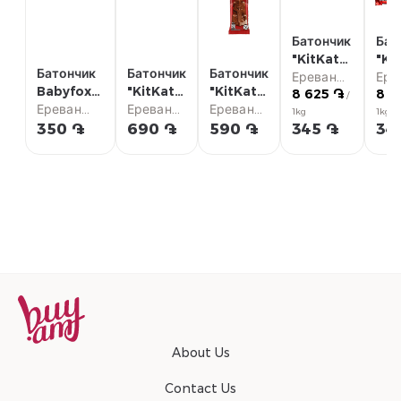
Батончик
Бат
"KitKat"
"Ki
Батончик
Батончик
Батончик
Chunky
Ереван
4Fi
Ере
Babyfox
"KitKat"
"KitKat"
8 625 ֏
8 3
карамель
Сити
фун
Сит
/
Дубайский
Ереван
4Finger
Ереван
F1 б/г
Ереван
40г
41.5
1kg
1kg
шок-фист.
Сити
печ.
Сити
29г
Сити
350 ֏
690 ֏
590 ֏
345 ֏
34
45г
41.5г
About Us
Contact Us