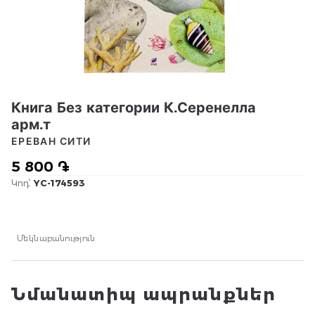
Книга Без категории К.Серенелла
арм.т
ЕРЕВАН СИТИ
5 800 ֏
Կոդ՝
YC-174593
Մեկնաբանություն
Նմանատիպ ապրանքներ