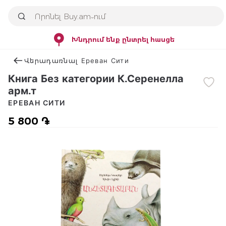
Խնդրում ենք ընտրել հասցե
Վերադառնալ Ереван Сити
Книга Без категории К.Серенелла
арм.т
ЕРЕВАН СИТИ
5 800 ֏