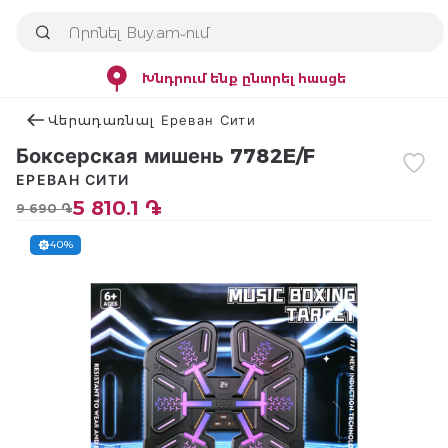
Խնդրում ենք ընտրել հասցե
Վերադառնալ Ереван Сити
Боксерская мишень 7782E/F
ЕРЕВАН СИТИ
5 810.1 ֏
9 690 ֏
40%