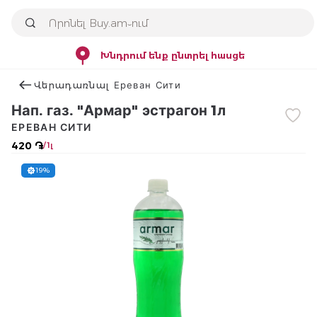
Խնդրում ենք ընտրել հասցե
Վերադառնալ Ереван Сити
Нап. газ. "Армар" эстрагон 1л
ЕРЕВАН СИТИ
420 ֏
/ 1լ
19%