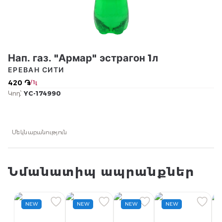
Нап. газ. "Армар" эстрагон 1л
ЕРЕВАН СИТИ
420 ֏
/ 1լ
Կոդ՝
YC-174990
Մեկնաբանություն
Նմանատիպ ապրանքներ
NEW
NEW
NEW
NEW