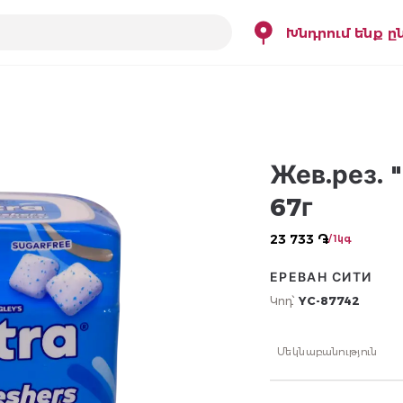
Խնդրում ենք ը
Жев.рез. 
67г
23 733 ֏
/ 1կգ
ЕРЕВАН СИТИ
Կոդ՝
YC-87742
Մեկնաբանություն