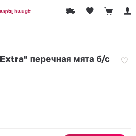
նտրել հասցե
"Extra" перечная мята б/с