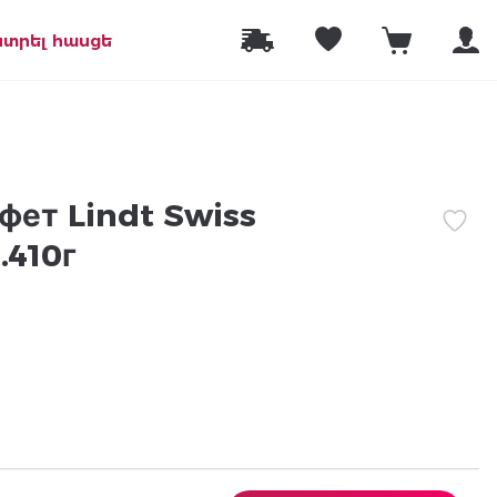
նտրել հասցե
фет Lindt Swiss
.410г