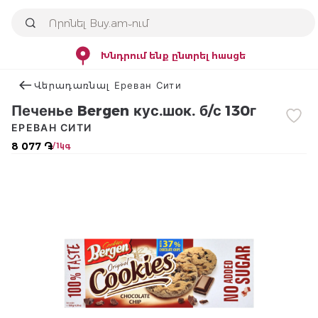
Խնդրում ենք ընտրել հասցե
Վերադառնալ Ереван Сити
Печенье Bergen кус.шок. б/с 130г
ЕРЕВАН СИТИ
8 077 ֏
/ 1կգ