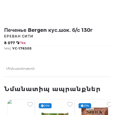
Печенье Bergen кус.шок. б/с 130г
ЕРЕВАН СИТИ
8 077 ֏
/ 1կգ
Կոդ՝
YC-176305
Մեկնաբանություն
Նմանատիպ ապրանքներ
26%
25%