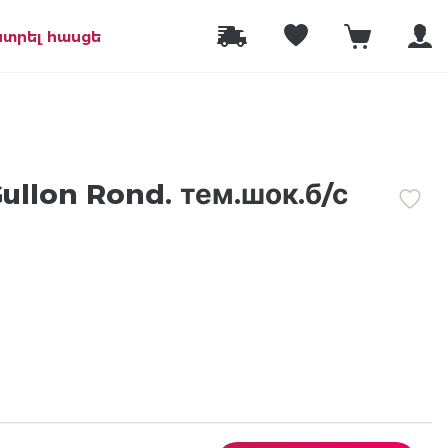
նտրել հասցե
ullon Rond. тем.шок.б/с