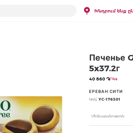
Խնդրում ենք ը
Печенье G
5x37.2г
40 860 ֏
/ 1կգ
ЕРЕВАН СИТИ
Կոդ՝
YC-176301
Մեկնաբանություն