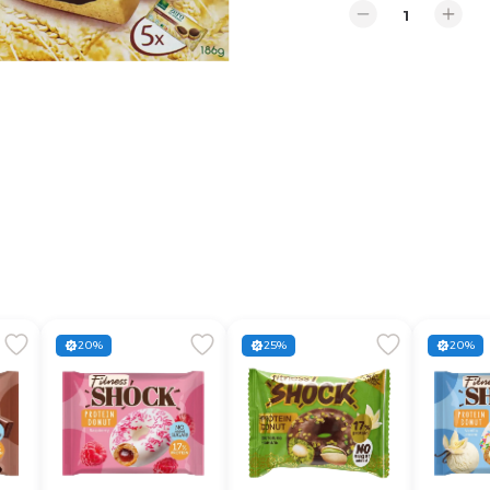
20%
25%
20%