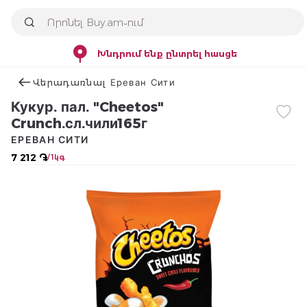
Խնդրում ենք ընտրել հասցե
Վերադառնալ Ереван Сити
Кукур. пал. "Cheetos"
Crunch.сл.чили165г
ЕРЕВАН СИТИ
7 212 ֏
/ 1կգ