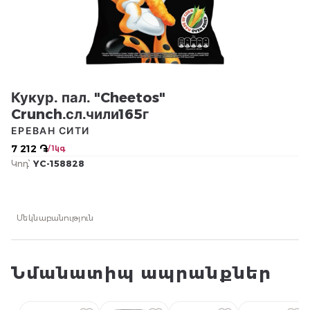
Кукур. пал. "Cheetos"
Crunch.сл.чили165г
ЕРЕВАН СИТИ
7 212 ֏
/ 1կգ
Կոդ՝
YC-158828
Մեկնաբանություն
Նմանատիպ ապրանքներ