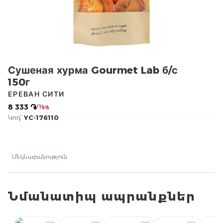
Сушеная хурма Gourmet Lab б/с
150г
ЕРЕВАН СИТИ
8 333 ֏
/ 1կգ
Կոդ՝
YC-176110
Մեկնաբանություն
Նմանատիպ ապրանքներ