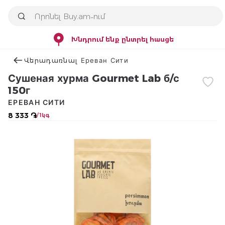
Խնդրում ենք ընտրել հասցե
Վերադառնալ Ереван Сити
Сушеная хурма Gourmet Lab б/с
150г
ЕРЕВАН СИТИ
8 333 ֏
/ 1կգ