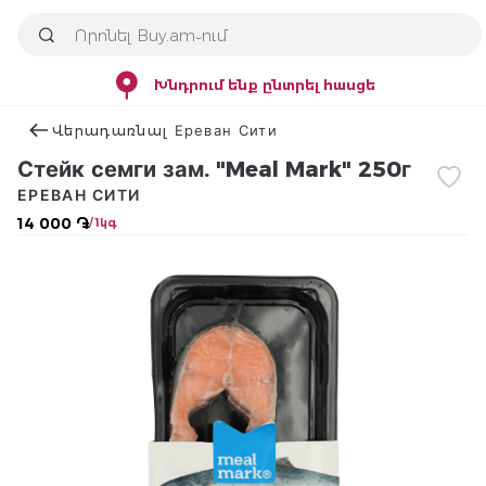
Խնդրում ենք ընտրել հասցե
Վերադառնալ Ереван Сити
Стейк семги зам. "Meal Mark" 250г
ЕРЕВАН СИТИ
14 000 ֏
/ 1կգ