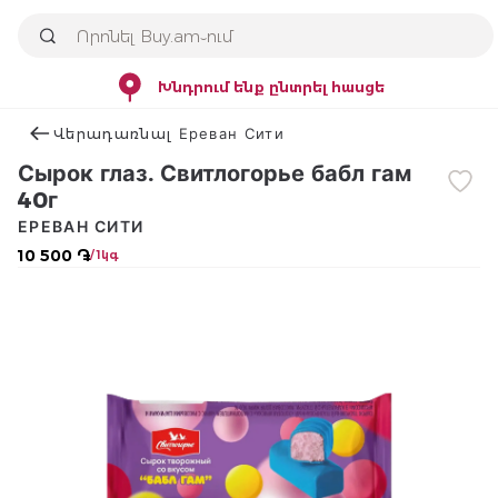
Խնդրում ենք ընտրել հասցե
Վերադառնալ Ереван Сити
Сырок глаз. Свитлогорье бабл гам
40г
ЕРЕВАН СИТИ
10 500 ֏
/ 1կգ