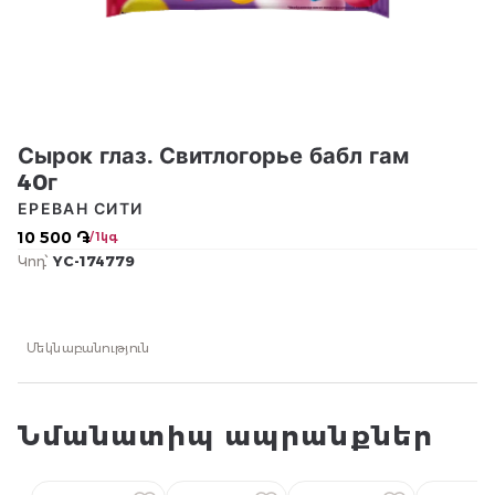
Сырок глаз. Свитлогорье бабл гам
40г
ЕРЕВАН СИТИ
10 500 ֏
/ 1կգ
Կոդ՝
YC-174779
Մեկնաբանություն
Նմանատիպ ապրանքներ