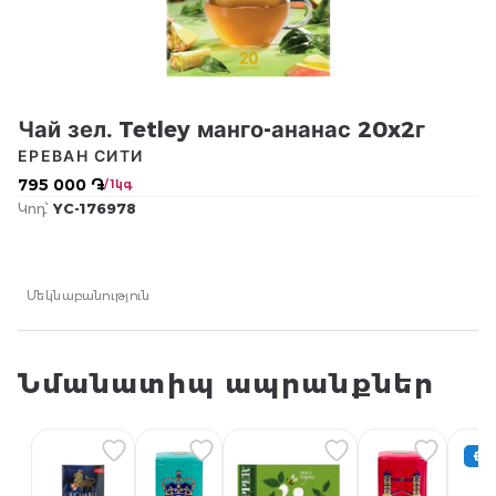
Чай зел. Tetley манго-ананас 20x2г
ЕРЕВАН СИТИ
795 000 ֏
/ 1կգ
Կոդ՝
YC-176978
Մեկնաբանություն
Նմանատիպ ապրանքներ
2