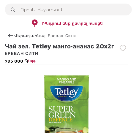
Խնդրում ենք ընտրել հասցե
Վերադառնալ Ереван Сити
Чай зел. Tetley манго-ананас 20x2г
ЕРЕВАН СИТИ
795 000 ֏
/ 1կգ