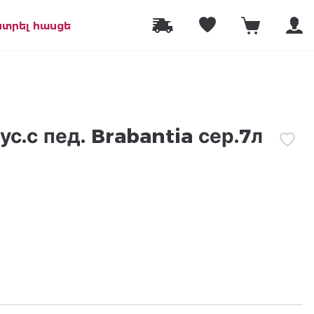
նտրել հասցե
ус.с пед. Brabantia сер.7л