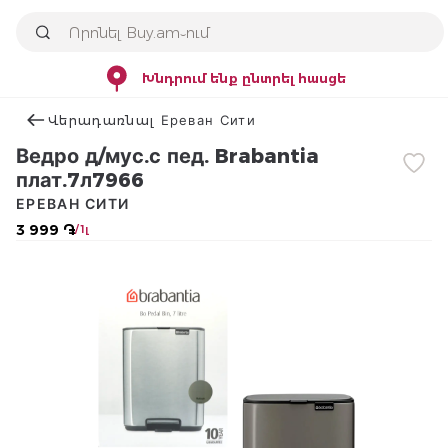
Խնդրում ենք ընտրել հասցե
Վերադառնալ Ереван Сити
Ведро д/мус.с пед. Brabantia
плат.7л7966
ЕРЕВАН СИТИ
3 999 ֏
/ 1լ