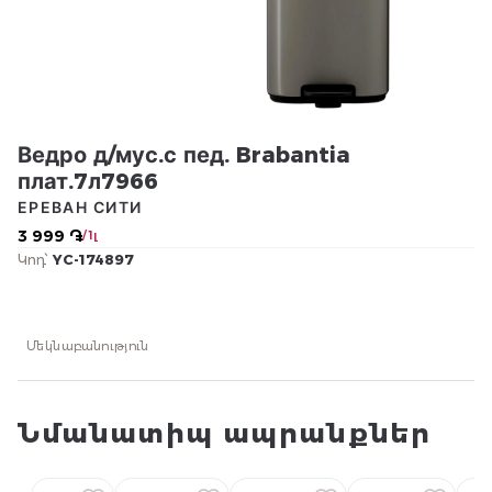
Ведро д/мус.с пед. Brabantia
плат.7л7966
ЕРЕВАН СИТИ
3 999 ֏
/ 1լ
Կոդ՝
YC-174897
Մեկնաբանություն
Նմանատիպ ապրանքներ