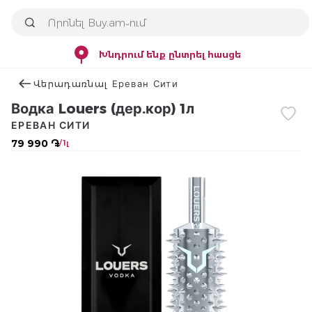
Խնդրում ենք ընտրել հասցե
Վերադառնալ Ереван Сити
Водка Louers (дер.кор) 1л
ЕРЕВАН СИТИ
79 990 ֏
/ 1լ