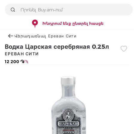
Խնդրում ենք ընտրել հասցե
Վերադառնալ Ереван Сити
Водка Царская серебряная 0.25л
ЕРЕВАН СИТИ
12 200 ֏
/ 1լ