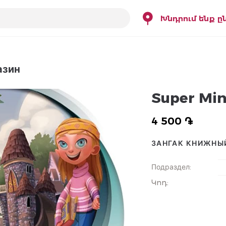
Խնդրում ենք ը
азин
Super Min
4 500 ֏
ЗАНГАК КНИЖНЫ
Подраздел
:
Կոդ
: