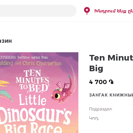
Խնդրում ենք ը
азин
Ten Minut
Big
4 700 ֏
ЗАНГАК КНИЖНЫ
Подраздел
:
Կոդ
: