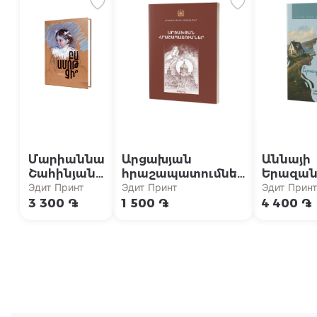
Մարիաննա
Արցախյան
Աննայի
Շահինյան /
հրաշապատումներ
Երազան
Բա ամոթ
/ Մաս Ա (Արցախի
տունը {5
Эдит Принт
Эдит Принт
Эдит Принт
չի՞
թեմի
«Աննան
3 300 ֏
1 500 ֏
4 400 ֏
մատենաշար)
բարդինե
համաշխ
բեսթսել
շարունա