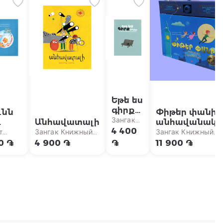
Եթե ես
գիրք
ւնն
Փիթեր փանի
լինեի
Зангак
Անհավատալի
անհավանակ
Книжный
4 400
տուն
արկածները
т
Зангак Книжный
Зангак Книжный
Магазин
нт
Магазин
Магазин
0 ֏
4 900 ֏
֏
11 900 ֏