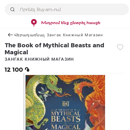
Խնդրում ենք ընտրել հասցե
Վերադառնալ Зангак Книжный Магазин
The Book of Mythical Beasts and
Magical
ЗАНГАК КНИЖНЫЙ МАГАЗИН
12 100 ֏