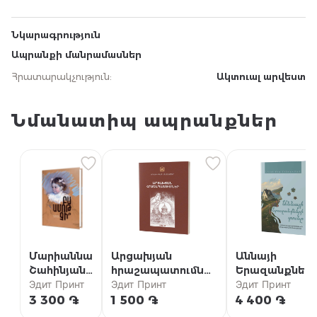
Նկարագրություն
Ապրանքի մանրամասներ
Հրատարակչություն
:
Ակտուալ արվեստ
Նմանատիպ ապրանքներ
Մարիաննա
Արցախյան
Աննայի
Շահինյան /
հրաշապատումներ
Երազանքներ
Բա ամոթ
Эдит Принт
/ Մաս Ա (Արցախի
Эдит Принт
տունը {5} /
Эдит Принт
չի՞
թեմի
«Աննան Խշշա
3 300 ֏
1 500 ֏
4 400 ֏
մատենաշար)
բարդիներում»