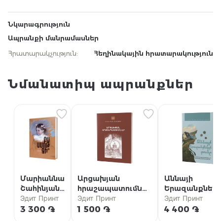
Նկարագրություն
Ապրանքի մանրամասներ
Հրատարակչություն
:
Հեղինակային հրատարակություն
Նմանատիպ ապրանքներ
Մարիաննա
Արցախյան
Աննայի
Շահինյան /
հրաշապատումներ
Երազանքներ
Բա ամոթ
Эдит Принт
/ Մաս Ա (Արցախի
Эдит Принт
տունը {5} /
Эдит Принт
չի՞
թեմի
«Աննան Խշշա
3 300 ֏
1 500 ֏
4 400 ֏
մատենաշար)
բարդիներում»