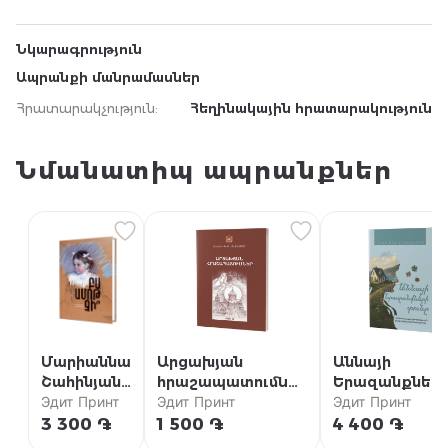
Նկարագրություն
Ապրանքի մանրամասներ
Հրատարակչություն
:
Հեղինակային հրատարակություն
Նմանատիպ ապրանքներ
Մարիաննա
Արցախյան
Աննայի
Շահինյան /
հրաշապատումներ
Երազանքներ
Բա ամոթ
Эдит Принт
/ Մաս Ա (Արցախի
Эдит Принт
տունը {5} /
Эдит Принт
չի՞
թեմի
«Աննան Խշշա
3 300 ֏
1 500 ֏
4 400 ֏
մատենաշար)
բարդիներում»