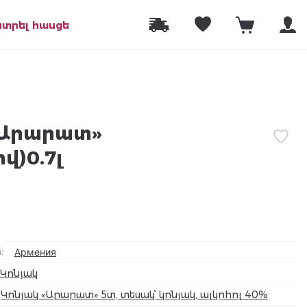
նտրել հասցե
«Արարատ»
վ)0.7լ
а
:
Армения
Կոնյակ
Կոնյակ «Արարատ» 5տ, տեսակ՝ կոնյակ, ալկոհոլ 40%