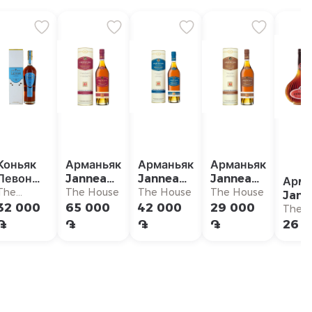
Коньяк
Арманьяк
Арманьяк
Арманьяк
Левон
Janneau
Janneau
Janneau
Арма
Ле
25 YO
18 YO
12 YO
The
The House
The House
The House
Jann
Манифик
House
32 000
65 000
42 000
29 000
NAP
The 
VSOP
֏
֏
֏
֏
26 0