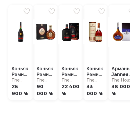
Коньяк
Коньяк
Коньяк
Коньяк
Армань
Реми
Реми
Реми
Реми
Jannea
Мартан
Мартан
Мартан
Мартан
XO
The
The
The
The
The Hou
VSOP
XO
VSOP
1738
House
House
House
House
25
90
22 400
33
38 000
Акорд
900 ֏
000 ֏
֏
000 ֏
֏
Рояль