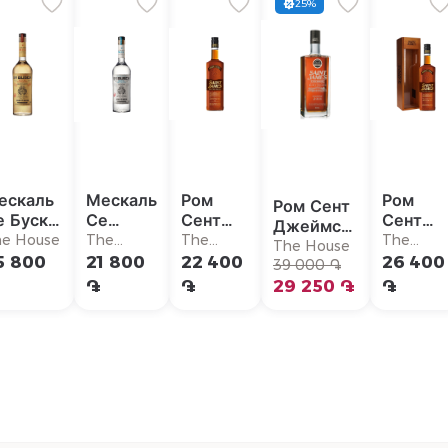
25%
ескаль
Мескаль
Ром
Ром
Ром Сент
е Буска
Се
Сент
Сент
Джеймс
епосадо
Буска
Джеймс
Джейм
he House
The
The
The
Миллезим
The House
Ховен
Вьё
Вьё
House
House
House
5 800
21 800
22 400
26 400
2001
39 000 ֏
֏
֏
29 250 ֏
֏