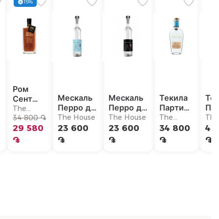
15%
Ром
Мескаль
Мескаль
Текила
Те
Сент
Перро де
Перро де
Партида
Па
Джеймс
The
с
Сан Хуан
Сан Хуан
Бланко
Ан
The House
The House
The
Th
Кюве
34 800 ֏
House
Эспандин
Эспандин
House
Hou
1765
29 580
23 600
23 600
34 800
42
Блю
Блек
֏
֏
֏
֏
֏
Лейбл
Лейбл