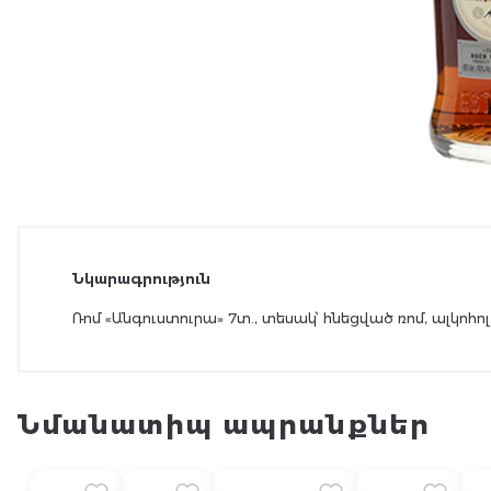
Նկարագրություն
Ռոմ «Անգուստուրա» 7տ., տեսակ՝ հնեցված ռոմ, ալկոհո
Նմանատիպ ապրանքներ