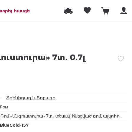
նտրել հասցե
ուստուրա» 7տ․ 0.7լ
а
:
Տրինիդադ և Տոբագո
Ром
Ռոմ «Անգուստուրա» 7տ., տեսակ՝ հնեցված ռոմ, ալկոհոլ
40%
BlueGold-157