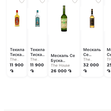
Текила
Текила
Мескаль
М
Тискас
Тискас
Се
С
Мескаль Се
Голд
Бианко
Буска
Р
The
The
The
T
Буска
Аньехо
House
House
House
11 900
11 900
32 000
2
Мадрекуише
The House
֏
֏
26 000 ֏
֏
֏