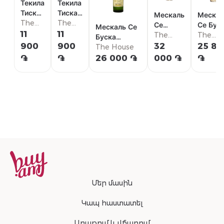
Текила
Текила
Тискас
Тискас
Мескаль
Мескал
Голд
The
Бианко
The
Се
Се Бус
Мескаль Се
House
House
11
11
Буска
The
Репоса
The
Буска
Аньехо
House
House
900
900
32
25 80
Мадрекуише
The House
֏
֏
26 000 ֏
000 ֏
֏
Մեր մասին
Կապ հաստատել
Առաքում և վճարում